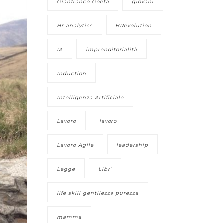
Gianfranco Goeta
giovani
Hr analytics
HRevolution
IA
imprenditorialità
Induction
Intelligenza Artificiale
Lavoro
lavoro
Lavoro Agile
leadership
Legge
Libri
life skill gentilezza purezza
mamma