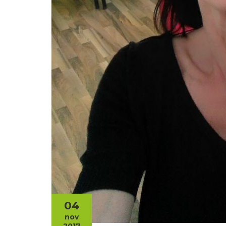
04
nov