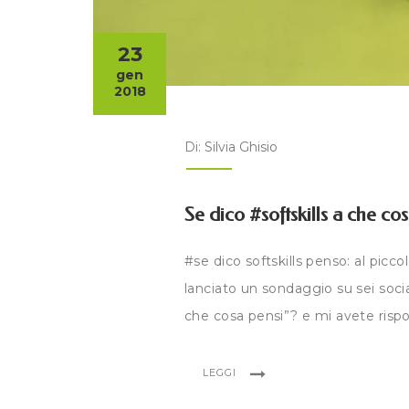
23
gen
2018
Di: Silvia Ghisio
Se dico #softskills a che co
#se dico softskills penso: al picc
lanciato un sondaggio su sei soci
che cosa pensi”? e mi avete rispos
LEGGI