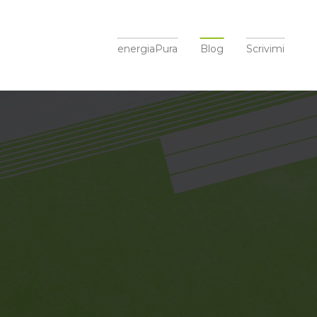
energiaPura
Blog
Scrivimi