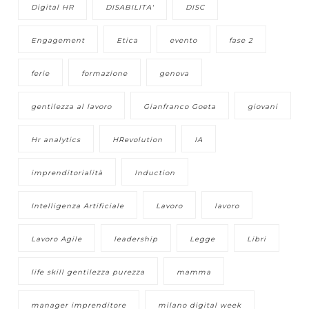
Digital HR
DISABILITA'
DISC
Engagement
Etica
evento
fase 2
ferie
formazione
genova
gentilezza al lavoro
Gianfranco Goeta
giovani
Hr analytics
HRevolution
IA
imprenditorialità
Induction
Intelligenza Artificiale
Lavoro
lavoro
Lavoro Agile
leadership
Legge
Libri
life skill gentilezza purezza
mamma
manager imprenditore
milano digital week