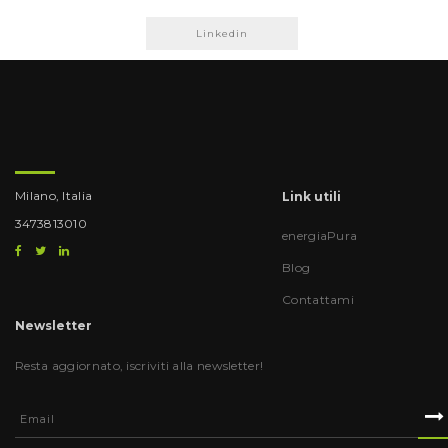
Linkedin
Milano, Italia
Link utili
3473813010
energiaPura
Blog
Contattami
Newsletter
Resta aggiornato, iscriviti alla newsletter!