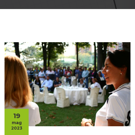
19
mag
2023