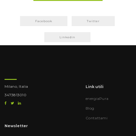
Facebook
Twitter
Linkedin
Milano, Italia
Link utili
3473813010
energiaPura
Blog
Contattami
Newsletter