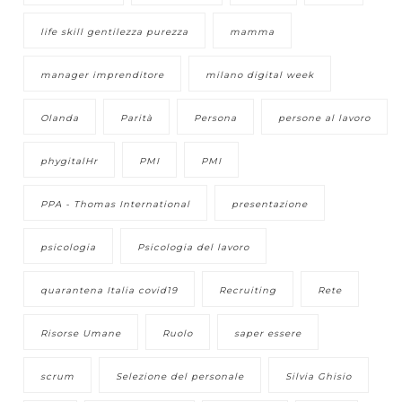
life skill gentilezza purezza
mamma
manager imprenditore
milano digital week
Olanda
Parità
Persona
persone al lavoro
phygitalHr
PMI
PMI
PPA - Thomas International
presentazione
psicologia
Psicologia del lavoro
quarantena Italia covid19
Recruiting
Rete
Risorse Umane
Ruolo
saper essere
scrum
Selezione del personale
Silvia Ghisio