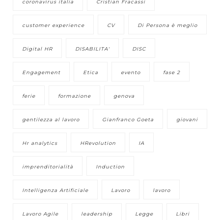
coronavirus italia
Cristian Fracassi
customer experience
CV
Di Persona è meglio
Digital HR
DISABILITA'
DISC
Engagement
Etica
evento
fase 2
ferie
formazione
genova
gentilezza al lavoro
Gianfranco Goeta
giovani
Hr analytics
HRevolution
IA
imprenditorialità
Induction
Intelligenza Artificiale
Lavoro
lavoro
Lavoro Agile
leadership
Legge
Libri