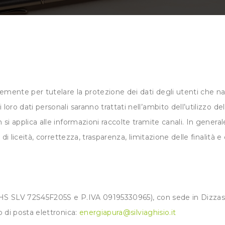
temente per tutelare la protezione dei dati degli utenti che n
loro dati personali saranno trattati nell’ambito dell’utilizzo de
n si applica alle informazioni raccolte tramite canali. In gener
pi di liceità, correttezza, trasparenza, limitazione delle finalit
. GHS SLV 72S45F205S e P.IVA 09195330965), con sede in Dizzasco
o di posta elettronica:
energiapura@silviaghisio.it