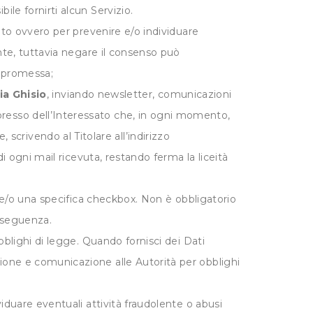
ile fornirti alcun Servizio.
ito ovvero per prevenire e/o individuare
ente, tuttavia negare il consenso può
ompromessa;
via Ghisio
, inviando newsletter, comunicazioni
presso dell’Interessato che, in ogni momento,
crivendo al Titolare all’indirizzo
i ogni mail ricevuta, restando ferma la liceità
e e/o una specifica checkbox. Non è obbligatorio
onseguenza.
bblighi di legge. Quando fornisci dei Dati
zione e comunicazione alle Autorità per obblighi
iduare eventuali attività fraudolente o abusi