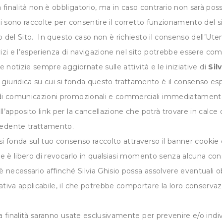
inalità non è obbligatorio, ma in caso contrario non sarà possib
i sono raccolte per consentire il corretto funzionamento del s
zzo del Sito. In questo caso non è richiesto il consenso dell’Ut
rvizi e l’esperienza di navigazione nel sito potrebbe essere c
re notizie sempre aggiornate sulle attività e le iniziative di
Sil
giuridica su cui si fonda questo trattamento è il consenso es
 di comunicazioni promozionali e commerciali immediatamente, s
’apposito link per la cancellazione che potrà trovare in calce d
cedente trattamento.
 si fonda sul tuo consenso raccolto attraverso il banner cooki
ente è libero di revocarlo in qualsiasi momento senza alcuna c
 è necessario affinché Silvia Ghisio possa assolvere eventuali o
ativa applicabile, il che potrebbe comportare la loro conserva
 finalità saranno usate esclusivamente per prevenire e/o indiv