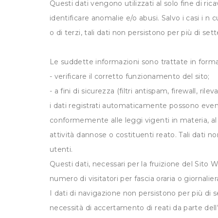
Questi dati vengono utilizzati al solo fine di ri
identificare anomalie e/o abusi. Salvo i casi i n c
o di terzi, tali dati non persistono per più di sett
Le suddette informazioni sono trattate in form
- verificare il corretto funzionamento del sito;
- a fini di sicurezza (filtri antispam, firewall, rilev
i dati registrati automaticamente possono event
conformemente alle leggi vigenti in materia, al
attività dannose o costituenti reato. Tali dati non
utenti.
Questi dati, necessari per la fruizione del Sito W
numero di visitatori per fascia oraria o giornalie
I dati di navigazione non persistono per più di
necessità di accertamento di reati da parte dell’