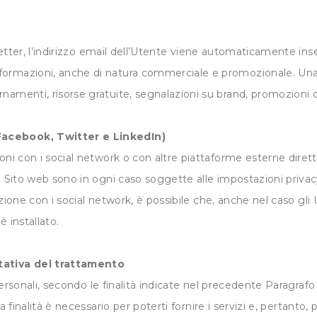
letter, l’indirizzo email dell’Utente viene automaticamente inse
ormazioni, anche di natura commerciale e promozionale. Una vo
namenti, risorse gratuite, segnalazioni su brand, promozioni d
Facebook, Twitter e LinkedIn)
ioni con i social network o con altre piattaforme esterne dire
o Sito web sono in ogni caso soggette alle impostazioni privac
azione con i social network, è possibile che, anche nel caso gli U
 è installato.
ltativa del trattamento
 Personali, secondo le finalità indicate nel precedente Paragrafo
finalità è necessario per poterti fornire i servizi e, pertanto, p