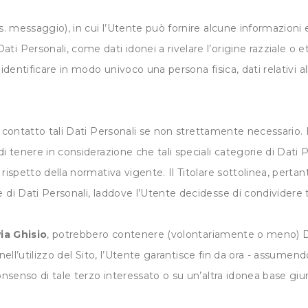
es. messaggio), in cui l’Utente può fornire alcune informazioni
 Personali, come dati idonei a rivelare l’origine razziale o etn
identificare in modo univoco una persona fisica, dati relativi al
i contatto tali Dati Personali se non strettamente necessario.
di tenere in considerazione che tali speciali categorie di Dat
rispetto della normativa vigente. Il Titolare sottolinea, pertant
 di Dati Personali, laddove l’Utente decidesse di condividere t
via Ghisio
, potrebbero contenere (volontariamente o meno) Dat
 nell’utilizzo del Sito, l’Utente garantisce fin da ora - assume
onsenso di tale terzo interessato o su un’altra idonea base giur