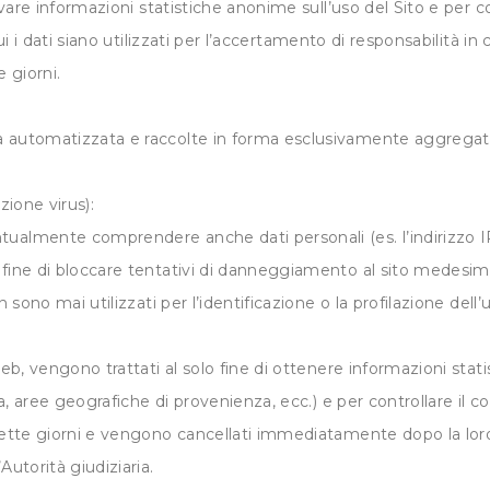
cavare informazioni statistiche anonime sull’uso del Sito e per 
ui i dati siano utilizzati per l’accertamento di responsabilità in c
e giorni.
a automatizzata e raccolte in forma esclusivamente aggregata 
azione virus):
ualmente comprendere anche dati personali (es. l’indirizzo IP
 fine di bloccare tentativi di danneggiamento al sito medesim
 sono mai utilizzati per l’identificazione o la profilazione dell’u
eb, vengono trattati al solo fine di ottenere informazioni statis
ra, aree geografiche di provenienza, ecc.) e per controllare il c
 sette giorni e vengono cancellati immediatamente dopo la lor
Autorità giudiziaria.