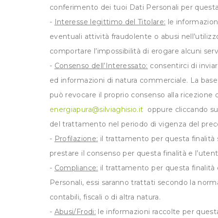
conferimento dei tuoi Dati Personali per questa f
-
Interesse legittimo del Titolare:
le informazion
eventuali attività fraudolente o abusi nell’utili
comportare l’impossibilità di erogare alcuni se
-
Consenso dell’Interessato:
consentirci di invia
ed informazioni di natura commerciale. La base 
può revocare il proprio consenso alla ricezione
energiapura@silviaghisio.it
oppure cliccando sull
del trattamento nel periodo di vigenza del pre
-
Profilazione:
il trattamento per questa finalità
prestare il consenso per questa finalità e l’ut
-
Compliance:
il trattamento per questa finalità
Personali, essi saranno trattati secondo la norm
contabili, fiscali o di altra natura.
-
Abusi/Frodi:
le informazioni raccolte per questa