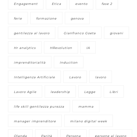
Engagement
Etica
evento
fase 2
ferie
formazione
genova
gentilezza al lavoro
Gianfranco Goeta
giovani
Hr analytics
HRevolution
IA
imprenditorialità
Induction
Intelligenza Artificiale
Lavoro
lavoro
Lavoro Agile
leadership
Legge
Libri
life skill gentilezza purezza
mamma
manager imprenditore
milano digital week
Olanda
Parità
Persona
persone al lavoro