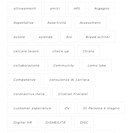
allineamenti
amici
APL
Argegno
Aspettative
Assertività
Assessment
autore
azienda
bio
Bread winner
cercare lavoro
check up
Chiara
collaborazione
Community
como lake
Competenze
consulenza di carriera
coronavirus italia
Cristian Fracassi
customer experience
CV
Di Persona è meglio
Digital HR
DISABILITA'
DISC