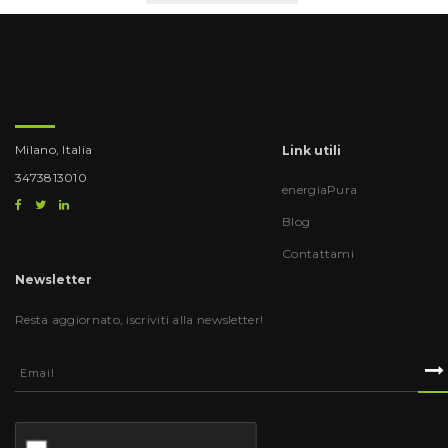
Milano, Italia
Link utili
3473813010
energiaPura
Blog
Contattami
Newsletter
Resta aggiornato, iscriviti alla newsletter!