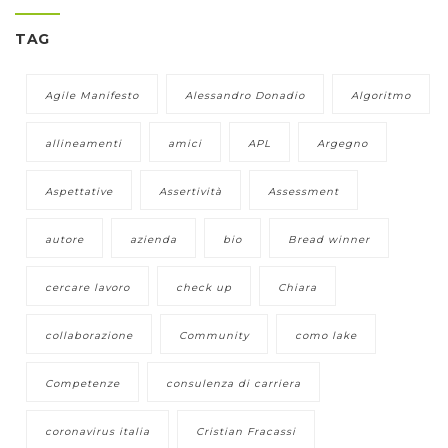
TAG
Agile Manifesto
Alessandro Donadio
Algoritmo
allineamenti
amici
APL
Argegno
Aspettative
Assertività
Assessment
autore
azienda
bio
Bread winner
cercare lavoro
check up
Chiara
collaborazione
Community
como lake
Competenze
consulenza di carriera
coronavirus italia
Cristian Fracassi