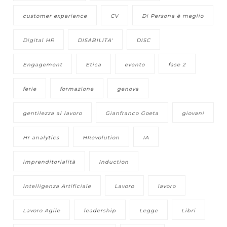
customer experience
CV
Di Persona è meglio
Digital HR
DISABILITA'
DISC
Engagement
Etica
evento
fase 2
ferie
formazione
genova
gentilezza al lavoro
Gianfranco Goeta
giovani
Hr analytics
HRevolution
IA
imprenditorialità
Induction
Intelligenza Artificiale
Lavoro
lavoro
Lavoro Agile
leadership
Legge
Libri