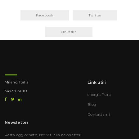
Facebook
Twitter
Linkedin
Milano, Italia
Link utili
3473813010
energiaPura
Blog
Contattami
Newsletter
Resta aggiornato, iscriviti alla newsletter!