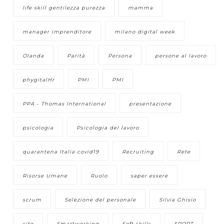
life skill gentilezza purezza
mamma
manager imprenditore
milano digital week
Olanda
Parità
Persona
persone al lavoro
phygitalHr
PMI
PMI
PPA - Thomas International
presentazione
psicologia
Psicologia del lavoro
quarantena Italia covid19
Recruiting
Rete
Risorse Umane
Ruolo
saper essere
scrum
Selezione del personale
Silvia Ghisio
sito
Smartworking
Soft skills
SPORT